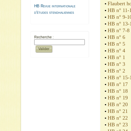
Flaubert h
•
HB Revue internationale
HB
n° 11-
•
d'études stendhaliennes
HB
n° 9-1
•
HB
n° 13-
•
HB
n° 7-8
•
HB
n° 6
•
Recherche :
HB
n° 5
•
HB
n° 4
•
HB
n° 1
•
HB
n° 3
•
HB
n° 2
•
HB
n° 15-
•
HB
n° 17
•
HB
n° 18
•
HB
n° 19
•
HB
n° 20
•
HB
n° 21
•
HB
n° 22
•
HB
n° 23
•