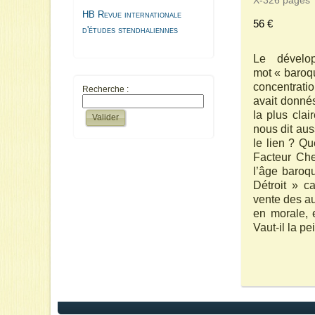
X-326 pages
HB Revue internationale
56 €
d'études stendhaliennes
Le dévelo
mot « baroqu
concentratio
Recherche :
avait donnés
la plus cla
nous dit aus
le lien ? Qu
Facteur Che
l’âge baroq
Détroit » c
vente des au
en morale, 
Vaut-il la p