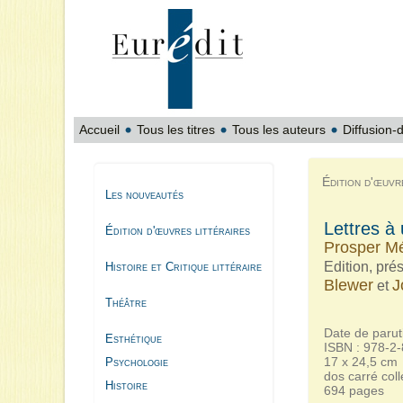
Accueil
Tous les titres
Tous les auteurs
Diffusion-d
Édition d'œuvr
Les nouveautés
Lettres à
Édition d'œuvres littéraires
Prosper M
Edition, pré
Histoire et Critique littéraire
Blewer
J
et
Théâtre
Date de parut
Esthétique
ISBN : 978-2
17 x 24,5 cm
Psychologie
dos carré coll
Histoire
694 pages