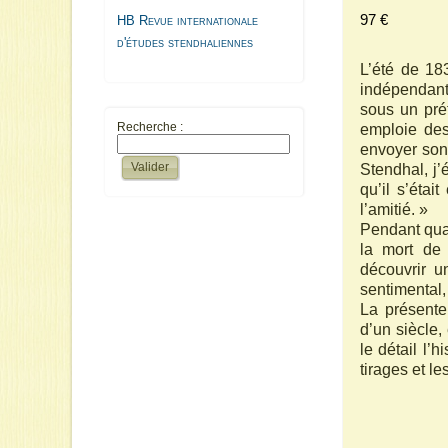
97 €
HB Revue internationale
d'études stendhaliennes
L’été de 183
indépendan
sous un pré
emploie des 
Recherche :
envoyer son 
Stendhal, j’
qu’il s’éta
l’amitié. »
Pendant quar
la mort de
découvrir u
sentimental, 
La présente
d’un siècle,
le détail l’h
tirages et le